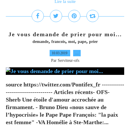
Lire la suite
Je vous demande de prier pour moi...
,
,
,
,
demande
francois
moi
pape
prier
10.03.2019
…
Par Serviteur-ofs
source https://twitter.com/Pontifex_fr -----------
----------------------- Articles récents- OFS-
Sherb Une étoile d'amour accrochée au
firmament. - Bruno Dieu «nous sauve de
l’hypocrisie» le Pape Pape François: "la paix
est femme" -VA Homélie à Ste-Marthe:...