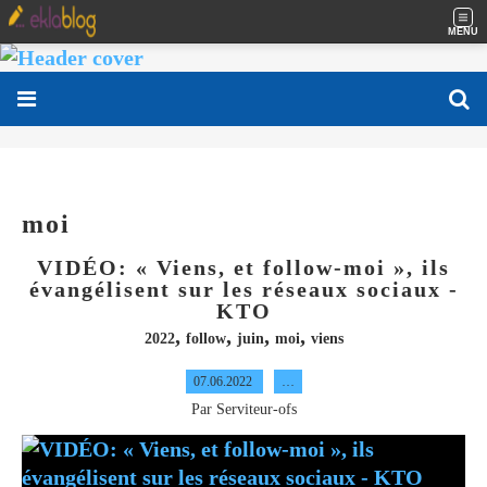
MENU
moi
VIDÉO: « Viens, et follow-moi », ils
évangélisent sur les réseaux sociaux -
KTO
,
,
,
,
2022
follow
juin
moi
viens
07.06.2022
…
Par Serviteur-ofs