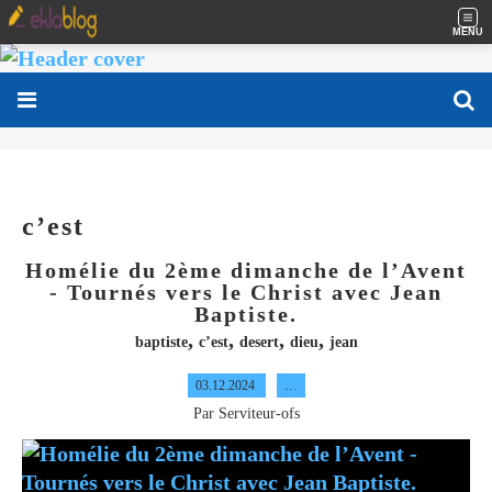
MENU
c’est
Homélie du 2ème dimanche de l’Avent
- Tournés vers le Christ avec Jean
Baptiste.
,
,
,
,
baptiste
c’est
desert
dieu
jean
03.12.2024
…
Par Serviteur-ofs