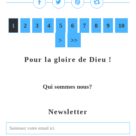
1
2
3
4
5
6
7
8
9
10
2
3
4
5
>
>>
Pour la gloire de Dieu !
Qui sommes nous?
Newsletter