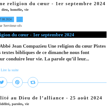
e religion du cœur - 1er septembre 2024
,
,
,
dieu
homélie
vie
7.08.2024
…
ar Serviteur-ofs
Abbé Jean Compazieu Une religion du cœur Pistes
s textes bibliques de ce dimanche nous font
 conduire leur vie. La parole qu’il leur...
Lire la suite
ité au Dieu de l’alliance - 25 août 2024
,
,
fidélité
paroles
vie