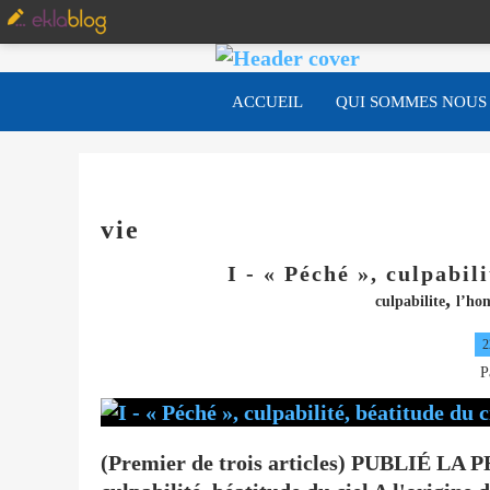
ACCUEIL
QUI SOMMES NOUS
vie
I - « Péché », culpabil
,
culpabilite
l’ho
2
P
(Premier de trois articles) PUBLIÉ LA