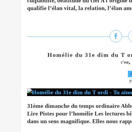
culpabilité, béatitude du ciel A l'origine 
qualifie l’élan vital, la relation, l’élan am
Homélie du 31e dim du T o
,
c’est
2
P
31ème dimanche du temps ordinaire Abbé
Lire Pistes pour l’homélie Les lectures b
dans un sens magnifique. Elles nous rappe