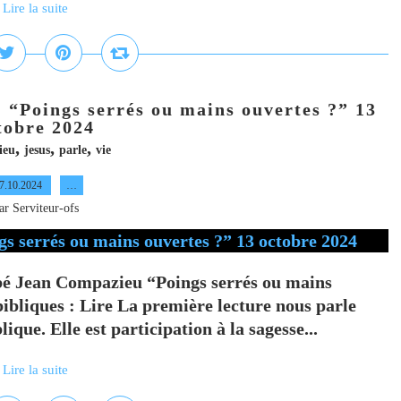
Lire la suite
 “Poings serrés ou mains ouvertes ?” 13
tobre 2024
,
,
,
ieu
jesus
parle
vie
7.10.2024
…
ar Serviteur-ofs
é Jean Compazieu “Poings serrés ou mains
bibliques : Lire La première lecture nous parle
ique. Elle est participation à la sagesse...
Lire la suite