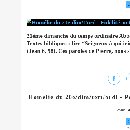
2
P
21ème dimanche du temps ordinaire Abbé 
Textes bibliques : lire “Seigneur, à qui ir
(Jean 6, 58). Ces paroles de Pierre, nous s
Homélie du 20e/dim/tem/ordi - Po
,
c’est
d
1
P