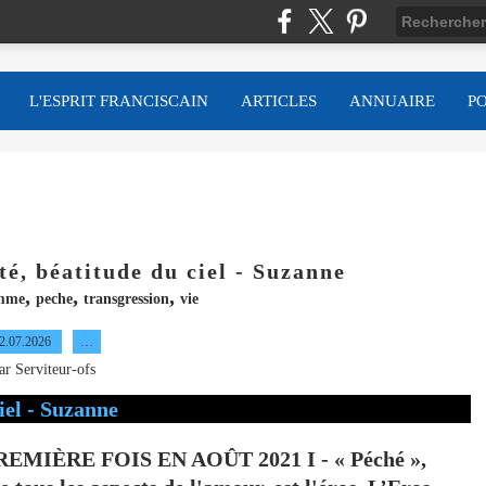
L'ESPRIT FRANCISCAIN
ARTICLES
ANNUAIRE
P
ité, béatitude du ciel - Suzanne
,
,
,
mme
peche
transgression
vie
2.07.2026
…
ar Serviteur-ofs
 PREMIÈRE FOIS EN AOÛT 2021 I - « Péché »,