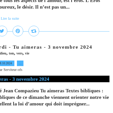
de tous les aspects de l'amour, est l'éros. L’Eros
oureux, le désir. Il n’est pas un...
Lire la suite
rdi - Tu aimeras - 3 novembre 2024
,
,
,
dieu
ton
vers
vie
8.10.2024
…
ar Serviteur-ofs
 Jean Compazieu Tu aimeras Textes bibliques :
ibliques de ce dimanche viennent orienter notre vie
llent la loi d’amour qui doit imprégner...