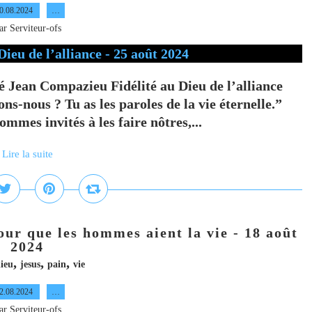
0.08.2024
…
ar Serviteur-ofs
Jean Compazieu Fidélité au Dieu de l’alliance
ions-nous ? Tu as les paroles de la vie éternelle.”
ommes invités à les faire nôtres,...
Lire la suite
ur que les hommes aient la vie - 18 août
2024
,
,
,
ieu
jesus
pain
vie
2.08.2024
…
ar Serviteur-ofs