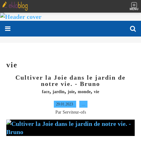
MENU
vie
Cultiver la Joie dans le jardin de
notre vie. - Bruno
,
,
,
,
face
jardin
joie
monde
vie
29.01.2023
…
Par Serviteur-ofs