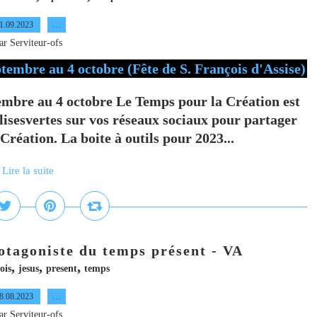
1.09.2023
…
ar Serviteur-ofs
embre au 4 octobre Le Temps pour la Création est
isesvertes sur vos réseaux sociaux pour partager
réation. La boite à outils pour 2023...
Lire la suite
rotagoniste du temps présent - VA
,
,
,
ois
jesus
present
temps
8.08.2023
…
ar Serviteur-ofs