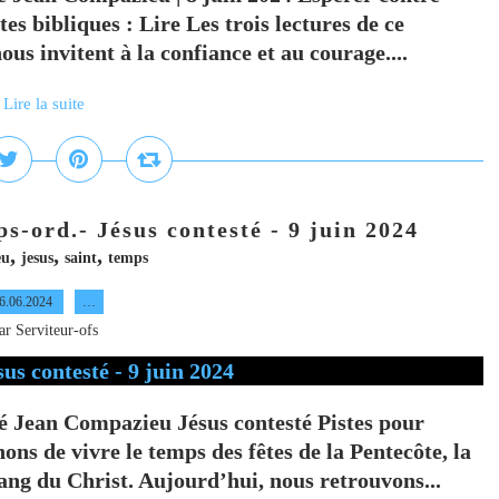
es bibliques : Lire Les trois lectures de ce
us invitent à la confiance et au courage....
Lire la suite
-ord.- Jésus contesté - 9 juin 2024
,
,
,
eu
jesus
saint
temps
6.06.2024
…
ar Serviteur-ofs
 Jean Compazieu Jésus contesté Pistes pour
ons de vivre le temps des fêtes de la Pentecôte, la
ang du Christ. Aujourd’hui, nous retrouvons...