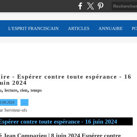
L'ESPRIT FRANCISCAIN
ARTICLES
ANNUAIRE
P
re - Espérer contre toute espérance - 16
juin 2024
,
,
,
u
lecture
rien
temps
0.06.2024
…
ar Serviteur-ofs
 Jean Compazieu | 8 juin 2024 Espérer contre