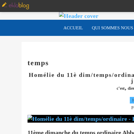
ACCUEIL
QUI SOMMES NOUS
temps
Homélie du 11è dim/temps/ordinai
,
c’est
die
1
P
11ème dimanche du temps ordinaire Abbé