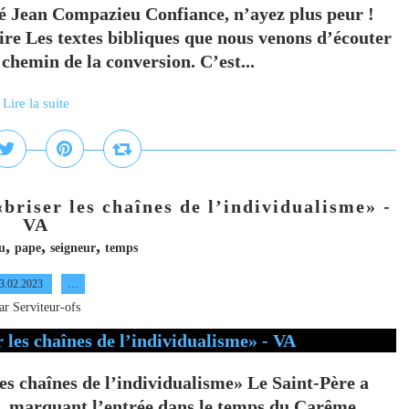
 Jean Compazieu Confiance, n’ayez plus peur !
Lire Les textes bibliques que nous venons d’écouter
 chemin de la conversion. C’est...
Lire la suite
briser les chaînes de l’individualisme» -
VA
,
,
,
u
pape
seigneur
temps
3.02.2023
…
ar Serviteur-ofs
es chaînes de l’individualisme» Le Saint-Père a
s, marquant l’entrée dans le temps du Carême.