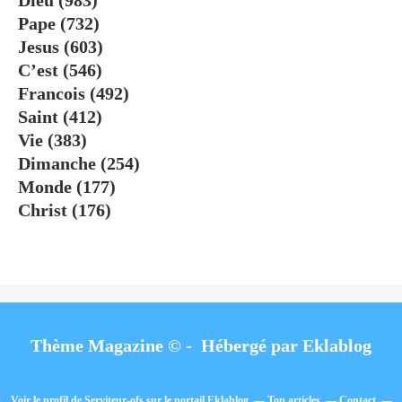
Dieu
(983)
Pape
(732)
Jesus
(603)
C’est
(546)
Francois
(492)
Saint
(412)
Vie
(383)
Dimanche
(254)
Monde
(177)
Christ
(176)
Thème Magazine © - Hébergé par
Eklablog
Voir le profil de
Serviteur-ofs
sur le portail Eklablog
Top articles
Contact