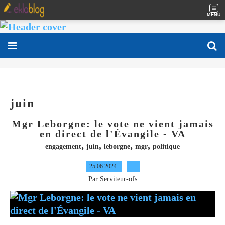
MENU
juin
Mgr Leborgne: le vote ne vient jamais
en direct de l'Évangile - VA
,
,
,
,
engagement
juin
leborgne
mgr
politique
25.06.2024
…
Par Serviteur-ofs