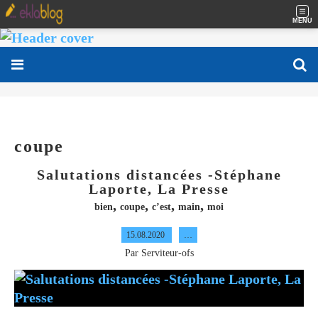
MENU
coupe
Salutations distancées -Stéphane
Laporte, La Presse
,
,
,
,
bien
coupe
c’est
main
moi
15.08.2020
…
Par Serviteur-ofs