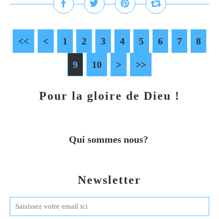
<<
<
1
2
3
4
5
6
7
8
9
10
20
30
40
>
>>
Pour la gloire de Dieu !
Qui sommes nous?
Newsletter