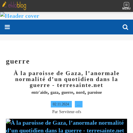
MENU
guerre
À la paroisse de Gaza, l’anormale
normalité d’un quotidien dans la
guerre - terresainte.net
,
,
,
,
entr'aide
gaza
guerre
nord
paroisse
02.11.2024
…
Par Serviteur-ofs