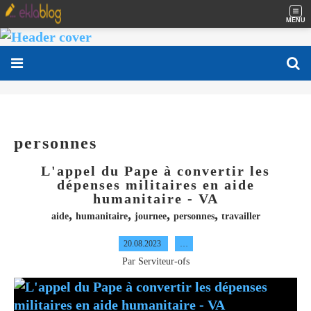
MENU
personnes
L'appel du Pape à convertir les
dépenses militaires en aide
humanitaire - VA
,
,
,
,
aide
humanitaire
journee
personnes
travailler
20.08.2023
…
Par Serviteur-ofs