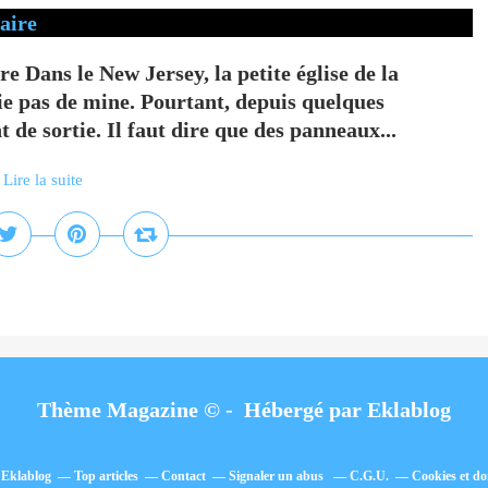
e Dans le New Jersey, la petite église de la
ie pas de mine. Pourtant, depuis quelques
t de sortie. Il faut dire que des panneaux...
Lire la suite
Thème Magazine © - Hébergé par
Eklablog
l Eklablog
Top articles
Contact
Signaler un abus
C.G.U.
Cookies et do