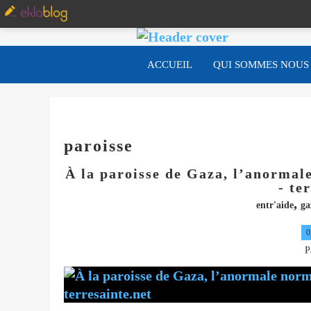
ACCUEIL
QUI SOMMES NOUS
paroisse
À la paroisse de Gaza, l’anormal
- te
,
entr'aide
ga
0
P