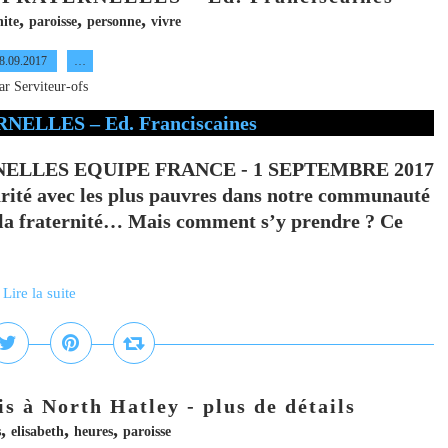
,
,
,
nite
paroisse
personne
vivre
8.09.2017
…
ar Serviteur-ofs
ELLES EQUIPE FRANCE - 1 SEPTEMBRE 2017
darité avec les plus pauvres dans notre communauté
e la fraternité… Mais comment s’y prendre ? Ce
Lire la suite
 à North Hatley - plus de détails
,
,
,
s
elisabeth
heures
paroisse