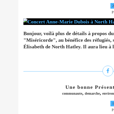
2
P
Bonjour, voilà plus de détails à propos du
"Miséricorde", au bénéfice des réfugiés, s
Élisabeth de North Hatley. Il aura lieu à 
Une bonne Présent
,
,
communaute
demarche
enviro
1
P