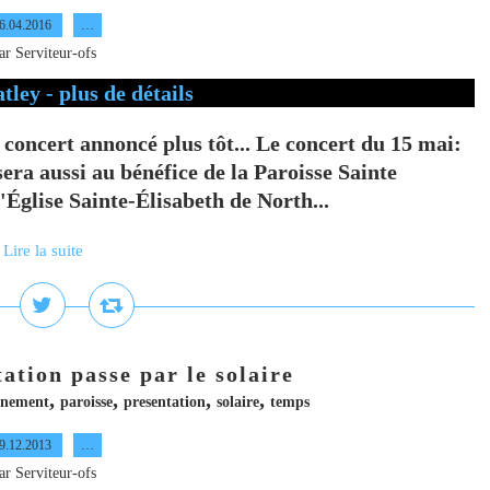
6.04.2016
…
ar Serviteur-ofs
 concert annoncé plus tôt... Le concert du 15 mai:
era aussi au bénéfice de la Paroisse Sainte
l'Église Sainte-Élisabeth de North...
Lire la suite
ation passe par le solaire
,
,
,
,
nnement
paroisse
presentation
solaire
temps
9.12.2013
…
ar Serviteur-ofs