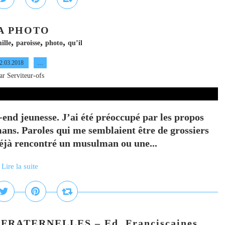
A PHOTO
,
,
,
ille
paroisse
photo
qu’il
2.03.2018
…
ar Serviteur-ofs
end jeunesse. J’ai été préoccupé par les propos
ns. Paroles qui me semblaient être de grossiers
déjà rencontré un musulman ou une...
Lire la suite
FRATERNELLES – Ed. Franciscaines