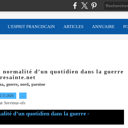
L'ESPRIT FRANCISCAIN
ARTICLES
ANNUAIRE
P
e normalité d’un quotidien dans la guerre
rresainte.net
,
,
,
za
guerre
nord
paroisse
2.11.2024
…
ar Serviteur-ofs