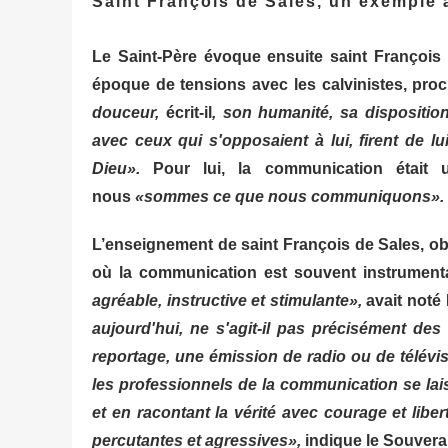
Saint François de Sales, un exemple 
Le Saint-Père évoque ensuite saint François
époque de tensions avec les calvinistes, proc
douceur,
écrit-il
, son humanité, sa dispositio
avec ceux qui s'opposaient à lui, firent de l
Dieu».
Pour lui, la communication était
nous
«sommes ce que nous communiquons».
L’enseignement de saint François de Sales, ob
où la communication est souvent instrumenta
agréable, instructive et stimulante»,
avait noté 
aujourd'hui, ne s'agit-il pas précisément des 
reportage, une émission de radio ou de télévi
les professionnels de la communication se lais
et en racontant la vérité avec courage et libert
percutantes et agressives»,
indique le Souverai