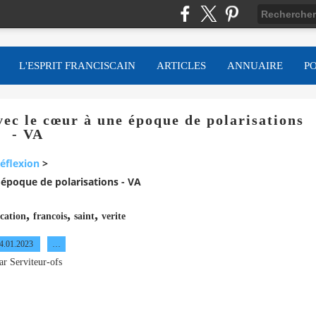
L'ESPRIT FRANCISCAIN
ARTICLES
ANNUAIRE
P
ec le cœur à une époque de polarisations
- VA
éflexion
>
époque de polarisations - VA
,
,
,
cation
francois
saint
verite
4.01.2023
…
ar Serviteur-ofs