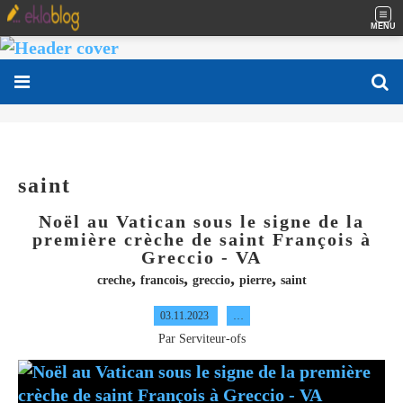
MENU
saint
Noël au Vatican sous le signe de la
première crèche de saint François à
Greccio - VA
,
,
,
,
creche
francois
greccio
pierre
saint
03.11.2023
…
Par Serviteur-ofs