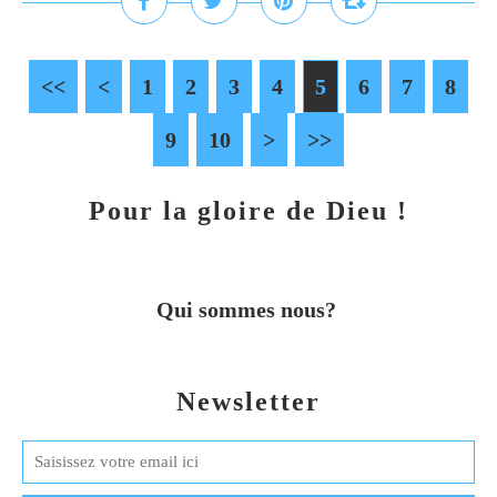
<<
<
1
2
3
4
5
6
7
8
9
10
20
30
40
>
>>
Pour la gloire de Dieu !
Qui sommes nous?
Newsletter