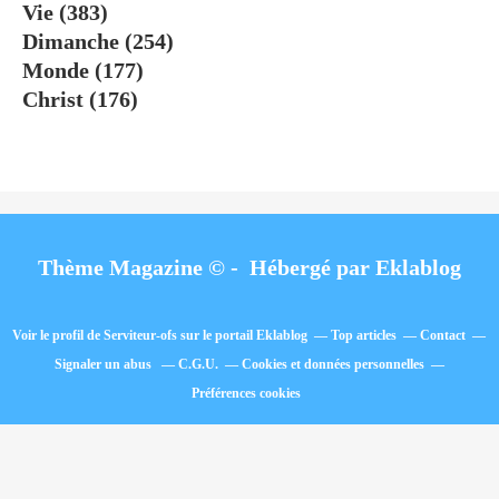
Vie
(383)
Dimanche
(254)
Monde
(177)
Christ
(176)
Thème Magazine © - Hébergé par
Eklablog
Voir le profil de
Serviteur-ofs
sur le portail Eklablog
Top articles
Contact
Signaler un abus
C.G.U.
Cookies et données personnelles
Préférences cookies