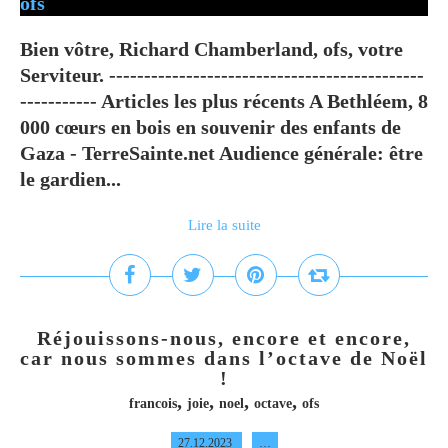
Bien vôtre, Richard Chamberland, ofs, votre
Serviteur. ---------------------------------------------
----------- Articles les plus récents A Bethléem, 8
000 cœurs en bois en souvenir des enfants de
Gaza - TerreSainte.net Audience générale: être
le gardien...
Lire la suite
Réjouissons-nous, encore et encore,
car nous sommes dans l’octave de Noël
!
,
,
,
,
francois
joie
noel
octave
ofs
27.12.2023
…