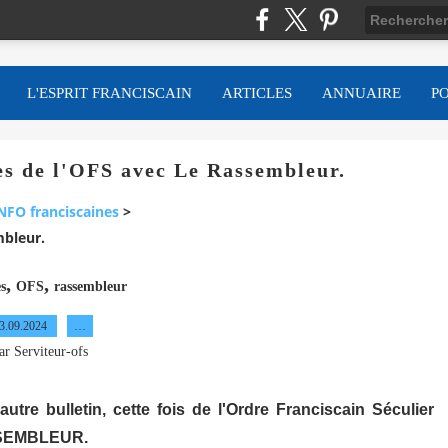
L'ESPRIT FRANCISCAIN
ARTICLES
ANNUAIRE
P
hes de l'OFS avec Le Rassembleur.
NFO franciscaines
>
mbleur.
,
,
s
OFS
rassembleur
3.09.2024
…
ar Serviteur-ofs
tre bulletin, cette fois de l'Ordre Franciscain Séculier
SSEMBLEUR.