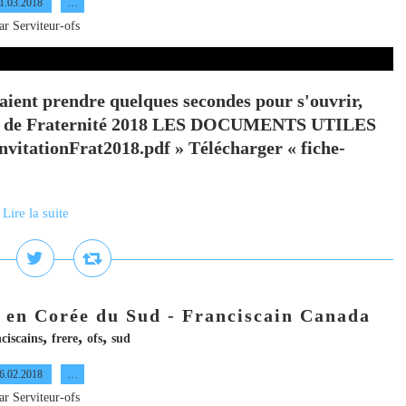
1.03.2018
…
ar Serviteur-ofs
aient prendre quelques secondes pour s'ouvrir,
lors de Fraternité 2018 LES DOCUMENTS UTILES
tationFrat2018.pdf » Télécharger « fiche-
Lire la suite
e en Corée du Sud - Franciscain Canada
,
,
,
ciscains
frere
ofs
sud
6.02.2018
…
ar Serviteur-ofs