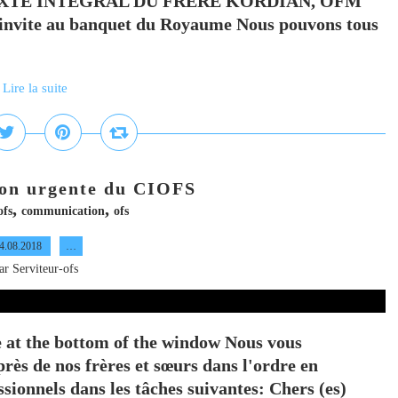
XTE INTÉGRAL DU FRÈRE KORDIAN, OFM
 invite au banquet du Royaume Nous pouvons tous
Lire la suite
on urgente du CIOFS
,
,
ofs
communication
ofs
4.08.2018
…
ar Serviteur-ofs
e at the bottom of the window Nous vous
ès de nos frères et sœurs dans l'ordre en
ssionnels dans les tâches suivantes: Chers (es)