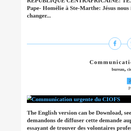
RÉPUBLIQUE CENTRAFRICAINE: TE
Pape- Homélie à Ste-Marthe: Jésus nous
changer...
Communicati
,
bureau
ci
2
P
The English version can be Download, se
demandons de diffuser cette demande aupr
essayant de trouver des volontaires profe