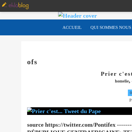
ACCUEIL
QUI SOMMES NOUS
ofs
Prier c'es
,
homelie
0
P
source https://twitter.com/Pontifex -------