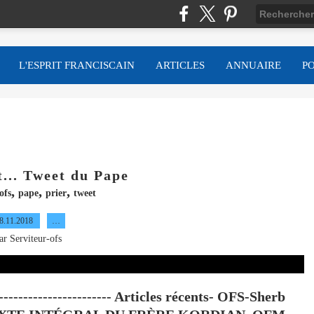
L'ESPRIT FRANCISCAIN
ARTICLES
ANNUAIRE
P
t... Tweet du Pape
,
,
,
ofs
pape
prier
tweet
8.11.2018
…
ar Serviteur-ofs
----------------------- Articles récents- OFS-Sherb