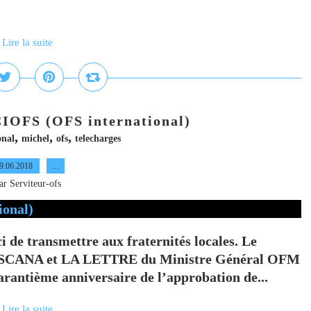
Lire la suite
CIOFS (OFS international)
,
,
,
onal
michel
ofs
telecharges
9.06.2018
…
ar Serviteur-ofs
ci de transmettre aux fraternités locales. Le
CISCANA et LA LETTRE du Ministre Général OFM
arantième anniversaire de l’approbation de...
Lire la suite