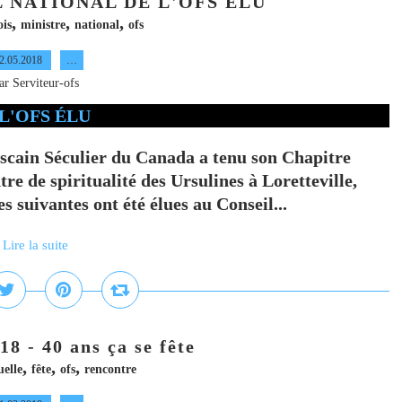
 NATIONAL DE L'OFS ÉLU
,
,
,
ois
ministre
national
ofs
2.05.2018
…
ar Serviteur-ofs
iscain Séculier du Canada a tenu son Chapitre
tre de spiritualité des Ursulines à Loretteville,
 suivantes ont été élues au Conseil...
Lire la suite
18 - 40 ans ça se fête
,
,
,
elle
fête
ofs
rencontre