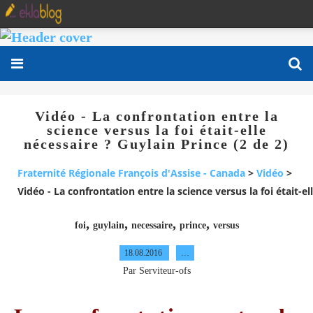
Vidéo - La confrontation entre la
science versus la foi était-elle
nécessaire ? Guylain Prince (2 de 2)
Fraternité Régionale François d'Assise - Canada
>
Vidéo
>
Vidéo - La confrontation entre la science versus la foi était-el
,
,
,
,
foi
guylain
necessaire
prince
versus
18.08.2016
…
Par Serviteur-ofs