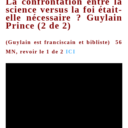
La confrontation entre la
science versus la foi était-
elle nécessaire ? Guylain
Prince (2 de 2)
(Guylain est franciscain et bibliste) 56
MN, revoir le 1 de 2
ICI