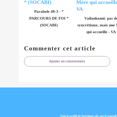
Parabole 40-3 - *
PARCOURS DE FOI *
Vailankanni: pas d
(SOCABI)
syncrétisme, mais une
qui accueille - VA
Commenter cet article
Ajouter un commentaire
Voir le profil de
Serviteur-ofs
sur le portai