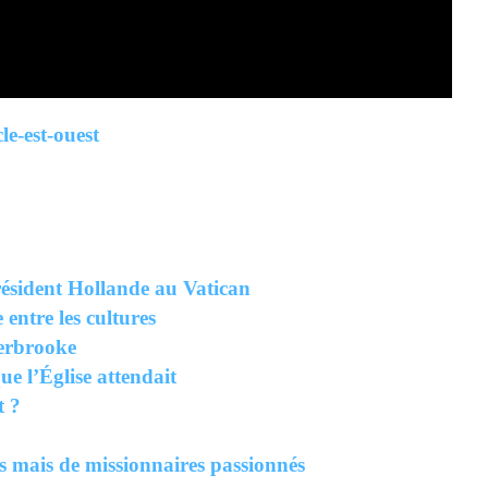
cle-est-ouest
président Hollande au Vatican
entre les cultures
herbrooke
ue l’Église attendait
t ?
s mais de missionnaires passionnés