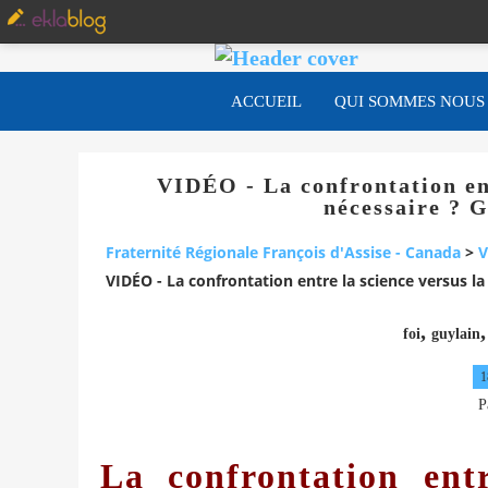
ACCUEIL
QUI SOMMES NOUS
VIDÉO - La confrontation entr
nécessaire ? G
Fraternité Régionale François d'Assise - Canada
>
V
VIDÉO - La confrontation entre la science versus la f
,
foi
guylain
1
P
La confrontation entr