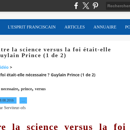
L'ESPRIT FRANCISCAIN
ARTICLES
ANNUAIRE
P
e la science versus la foi était-elle
uylain Prince (1 de 2)
idéo
>
oi était-elle nécessaire ? Guylain Prince (1 de 2)
,
,
,
necessaire
prince
versus
8.08.2016
…
ar Serviteur-ofs
e la science versus la foi