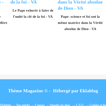
Le Pape exhorte à faire de
e
l’unité la clé de la foi - VA
Pape: science et foi ont la
 Mère
même matrice dans la Vérité
absolue de Dieu - VA
Thème Magazine © - Hébergé par
Eklablog
l Eklablog
Top articles
Contact
Signaler un abus
C.G.U.
Cookies et do