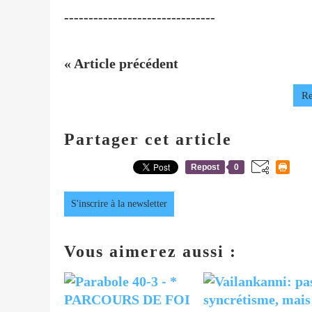
-------------------------------
« Article précédent
Re
Partager cet article
Repost
0
S'inscrire à la newsletter
Vous aimerez aussi :