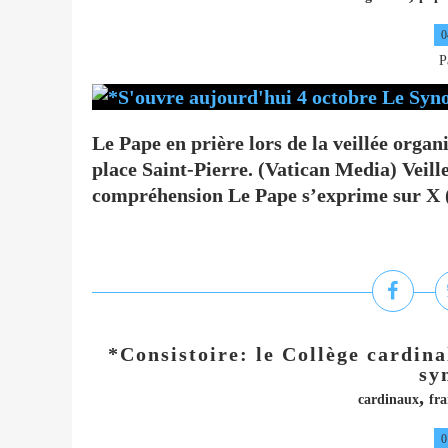
0
P
Le Pape en prière lors de la veillée org
place Saint-Pierre. (Vatican Media) Veille
compréhension Le Pape s’exprime sur X (ex
*Consistoire: le Collège cardina
sy
,
cardinaux
fra
0