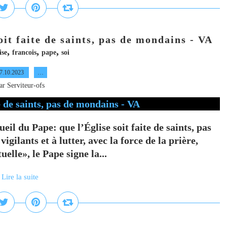
oit faite de saints, pas de mondains - VA
,
,
,
ise
francois
pape
soi
7.10.2023
…
ar Serviteur-ofs
eil du Pape: que l’Église soit faite de saints, pas
gilants et à lutter, avec la force de la prière,
elle», le Pape signe la...
Lire la suite