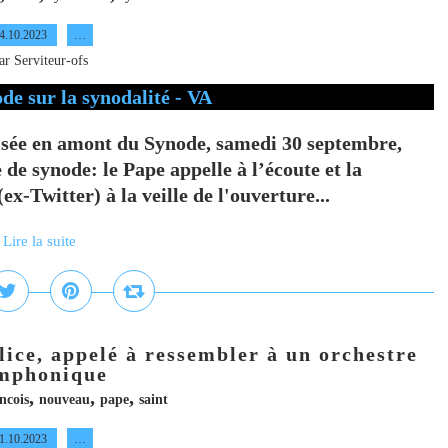
4.10.2023
…
ar Serviteur-ofs
anisée en amont du Synode, samedi 30 septembre,
 de synode: le Pape appelle à l’écoute et la
-Twitter) à la veille de l'ouverture...
Lire la suite
lice, appelé à ressembler à un orchestre
mphonique
,
,
,
ncois
nouveau
pape
saint
1.10.2023
…