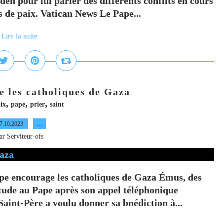
en pour lui parler des différents conflits en cours
rs de paix. Vatican News Le Pape...
Lire la suite
e les catholiques de Gaza
,
,
,
ix
pape
prier
saint
7.10.2023
…
ar Serviteur-ofs
ape encourage les catholiques de Gaza Émus, des
tude au Pape après son appel téléphonique
aint-Père a voulu donner sa bnédiction à...