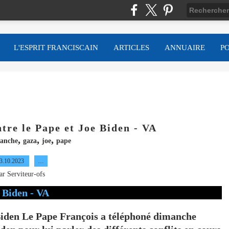
L'ESPRIT FRANCISCAIN
ARTICLES
ANNUAIRE
P
tre le Pape et Joe Biden - VA
,
,
,
anche
gaza
joe
pape
3.10.2023
…
ar Serviteur-ofs
 Biden Le Pape François a téléphoné dimanche