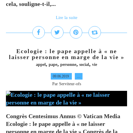
cela, souligne-t-il,...
Lire la suite
Ecologie : le pape appelle à « ne
laisser personne en marge de la vie »
,
,
,
,
appel
pape
personne
social
vie
09.06.2019
…
Par Serviteur-ofs
Congrès Centesimus Annus © Vatican Media
Ecologie : le pape appelle à « ne laisser
personne en marge de la vie » Congrès de la