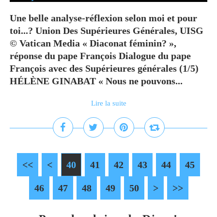
Une belle analyse-réflexion selon moi et pour
toi...? Union Des Supérieures Générales, UISG
© Vatican Media « Diaconat féminin? »,
réponse du pape François Dialogue du pape
François avec des Supérieures générales (1/5)
HÉLÈNE GINABAT « Nous ne pouvons...
Lire la suite
<<
<
10
20
30
40
41
42
43
44
45
46
47
48
49
50
60
70
>
>>