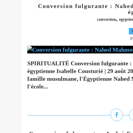
Conversion fulgurante : Nahe
é
,
conversion
egyptie
3
P
SPIRITUALITÉ Conversion fulgurante : 
égyptienne Isabelle Cousturié | 29 août 
famille musulmane, l'Égyptienne Nahed 
l'école...