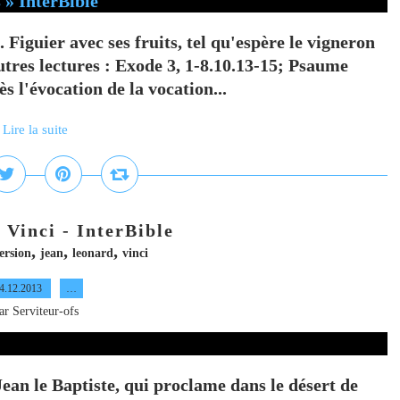
. Figuier avec ses fruits, tel qu'espère le vigneron
utres lectures : Exode 3, 1-8.10.13-15; Psaume
s l'évocation de la vocation...
Lire la suite
 Vinci - InterBible
,
,
,
ersion
jean
leonard
vinci
4.12.2013
…
ar Serviteur-ofs
Jean le Baptiste, qui proclame dans le désert de