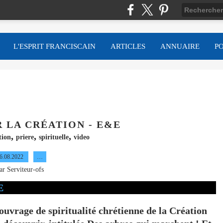
L'ESPRIT FRANCISCAIN
ARTICLES
ANNUAIRE
P
 LA CRÉATION - E&E
,
,
,
tion
priere
spirituelle
video
6.08.2022
…
ar Serviteur-ofs
 ouvrage de spiritualité chrétienne de la Création