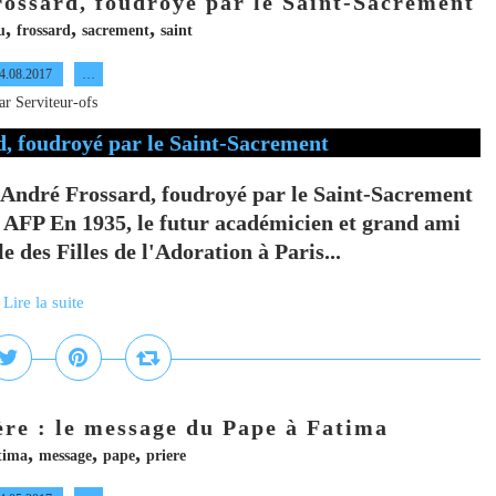
rossard, foudroyé par le Saint-Sacrement
,
,
,
u
frossard
sacrement
saint
4.08.2017
…
ar Serviteur-ofs
ndré Frossard, foudroyé par le Saint-Sacrement
/ AFP En 1935, le futur académicien et grand ami
e des Filles de l'Adoration à Paris...
Lire la suite
ère : le message du Pape à Fatima
,
,
,
tima
message
pape
priere