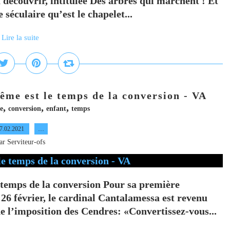
 à découvrir, intitulée Des arbres qui marchent ! Et
 séculaire qu’est le chapelet...
Lire la suite
ême est le temps de la conversion - VA
,
,
,
e
conversion
enfant
temps
7.02.2021
…
ar Serviteur-ofs
 temps de la conversion Pour sa première
26 février, le cardinal Cantalamessa est revenu
de l’imposition des Cendres: «Convertissez-vous...