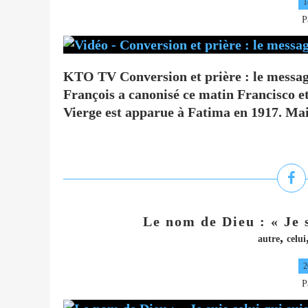
1
P
KTO TV Conversion et prière : le messa
François a canonisé ce matin Francisco et
Vierge est apparue à Fatima en 1917. Mais
Le nom de Dieu : « Je s
,
autre
celui
2
P