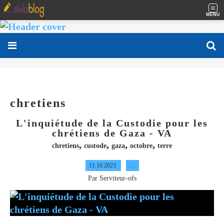
MENU
chretiens
L'inquiétude de la Custodie pour les
chrétiens de Gaza - VA
,
,
,
,
chretiens
custode
gaza
octobre
terre
11.10.2023
…
Par Serviteur-ofs