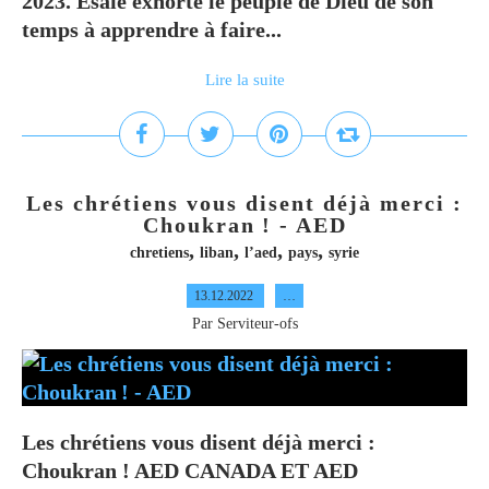
2023. Ésaïe exhorte le peuple de Dieu de son
temps à apprendre à faire...
Lire la suite
Les chrétiens vous disent déjà merci :
Choukran ! - AED
,
,
,
,
chretiens
liban
l’aed
pays
syrie
13.12.2022
…
Par Serviteur-ofs
Les chrétiens vous disent déjà merci :
Choukran ! AED CANADA ET AED