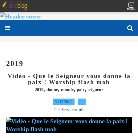
MENU
2019
Vidéo - Que le Seigneur vous donne la
paix ! Worship flash mob
,
,
,
,
2019
donne
monde
paix
seigneur
30.12.2019
…
Par Serviteur-ofs