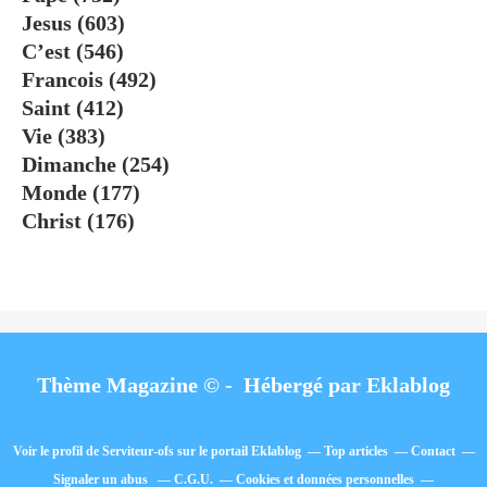
Jesus
(603)
C’est
(546)
Francois
(492)
Saint
(412)
Vie
(383)
Dimanche
(254)
Monde
(177)
Christ
(176)
Thème Magazine © - Hébergé par
Eklablog
Voir le profil de
Serviteur-ofs
sur le portail Eklablog
Top articles
Contact
Signaler un abus
C.G.U.
Cookies et données personnelles