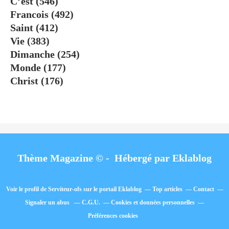
C’est
(546)
Francois
(492)
Saint
(412)
Vie
(383)
Dimanche
(254)
Monde
(177)
Christ
(176)
Thème Magazine © - Hébergé par
Eklablog
Voir le profil de
Serviteur-ofs
sur le portail Eklablog
Top articles
Contact
Signaler un abus
C.G.U.
Cookies et données personnelles
Préférences cookies