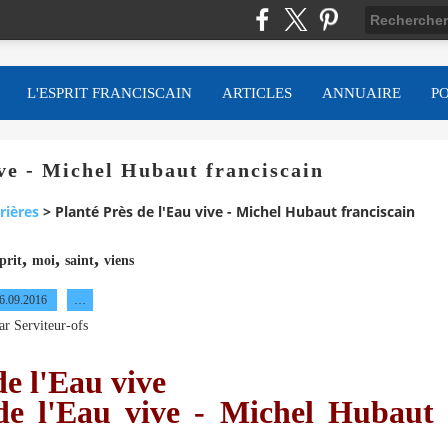
L'ESPRIT FRANCISCAIN
ARTICLES
ANNUAIRE
P
ive - Michel Hubaut franciscain
rières
>
Planté Près de l'Eau vive - Michel Hubaut franciscain
,
,
,
prit
moi
saint
viens
6.09.2016
…
ar Serviteur-ofs
e l'Eau vive