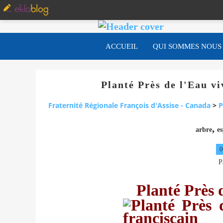
ACCUEIL
QUI SOMMES NOUS
Planté Près de l'Eau v
Fraternité Régionale François d'Assise - Canada
>
P
,
arbre
es
0
P
Planté Près d