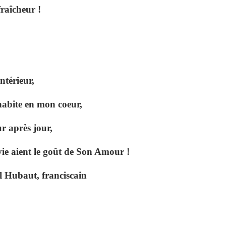
fraîcheur !
ntérieur,
 habite en mon coeur,
r après jour,
 vie aient le goût de Son Amour !
l Hubaut
, franciscain