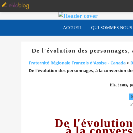
ACCUEIL
QUI SOMMES NOUS
De l'évolution des personnages, 
Fraternité Régionale François d'Assise - Canada
>
B
De l'évolution des personnages, à la conversion des
,
,
fils
jesus
p
0
P
De l'évolutio
à la convers