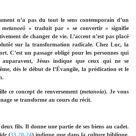
ament n’a pas du tout le sens contemporain d’un
«
metanoeô
» traduit par « se convertir » signifie
ativement de changer de vie. L’accent n’est pas placé
plutôt sur la transformation radicale. Chez Luc, la
ort. C’est un passage obligé pour les personnes qui
es auparavent, Jésus indique que ceux qui ne se
ême, dès le début de l’Évangile, la prédication et le
n.
ille ce concept de renversement (
metanoia
). Je vous
age se transforme au cours du récit.
 deux fils. Il donne une partie de ses biens au cadet.
ide
(
33,20-24
) indique que dans la culture biblique,