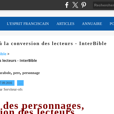
L'ESPRIT FRANCISCAIN
ARTICLES
ANNUAIRE
P
à la conversion des lecteurs - InterBible
ible
>
 lecteurs - InterBible
,
,
arabole
pere
personnage
7.09.2016
…
ar Serviteur-ofs
n des personnages,
ion des lecteurs