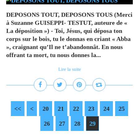
DEPOSONS TOUT, DEPOSONS TOUS (Merci
à Suzanne GUISEPPI- TESTUT, auteure de «
La déposition ») - Toi, Jésus, qui déposa ton
corps sur le bois, tu le donnas en criant « Abba
», craignant qu’Il ne t’abandonnât. En nous
offrant ta mort, tu nous donnes la...
Lire la suite
<<
<
10
20
21
22
23
24
25
26
27
28
29