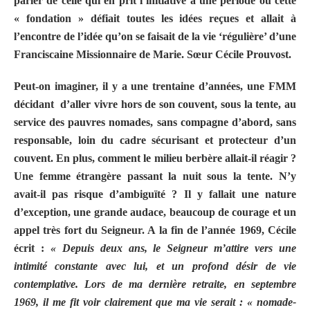
parler de celle qui en prit l’initiative à une période où cette
« fondation » défiait toutes les idées reçues et allait à
l’encontre de l’idée qu’on se faisait de la vie ‘régulière’ d’une
Franciscaine Missionnaire de Marie. Sœur Cécile Prouvost.
Peut-on imaginer, il y a une trentaine d’années, une FMM
décidant
d’aller vivre hors de son couvent, sous la tente, au
service des pauvres nomades, sans compagne d’abord, sans
responsable, loin du cadre sécurisant et protecteur d’un
couvent. En plus, comment le milieu berbère allait-il réagir ?
Une femme étrangère passant la nuit sous la tente. N’y
avait-il pas risque d’ambiguïté ? Il y fallait une nature
d’exception, une grande audace, beaucoup de courage et un
appel très fort du Seigneur. A la fin de l’année 1969, Cécile
écrit :
« Depuis deux ans, le Seigneur m’attire vers une
intimité constante avec lui, et un profond désir de vie
contemplative. Lors de ma dernière retraite, en septembre
1969, il me fit voir clairement que ma vie serait : « nomade-