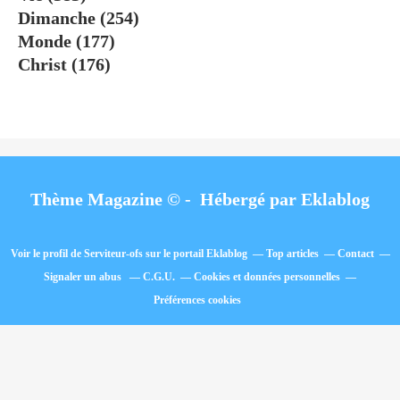
Dimanche
(254)
Monde
(177)
Christ
(176)
Thème Magazine © - Hébergé par
Eklablog
Voir le profil de
Serviteur-ofs
sur le portail Eklablog
Top articles
Contact
Signaler un abus
C.G.U.
Cookies et données personnelles
Préférences cookies