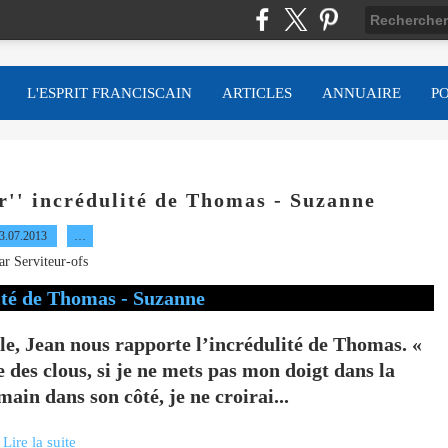
L'ESPRIT FRANCISCAIN
ARTICLES
ANNUAIRE
P
ur'' incrédulité de Thomas - Suzanne
3.07.2013
…
ar Serviteur-ofs
ile, Jean nous rapporte l’incrédulité de Thomas. «
 des clous, si je ne mets pas mon doigt dans la
ain dans son côté, je ne croirai...
Lire la suite