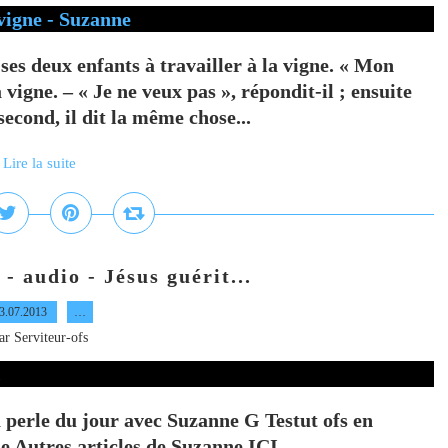
es deux enfants à travailler à la vigne. « Mon
 vigne. – « Je ne veux pas », répondit-il ; ensuite
second, il dit la même chose...
Lire la suite
- audio - Jésus guérit...
3.07.2013
…
ar Serviteur-ofs
 perle du jour avec Suzanne G Testut ofs en
e Autres articles de Suzanne ICI