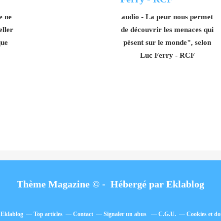
e ne
audio - La peur nous permet
ller
de découvrir les menaces qui
que
pèsent sur le monde", selon
Luc Ferry - RCF
Thème Magazine © - Hébergé par
Eklablog
l Eklablog
Top articles
Contact
Signaler un abus
C.G.U.
Cookies et do