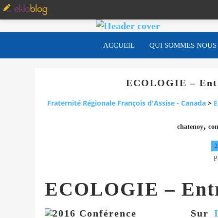
ACCUEIL
QUI SOMMES NOUS
ECOLOGIE – Entre
Fraternité Régionale François d'Assise - Canada
>
E
,
chatenoy
con
2
P
ECOLOGIE – Entre
Sur
I