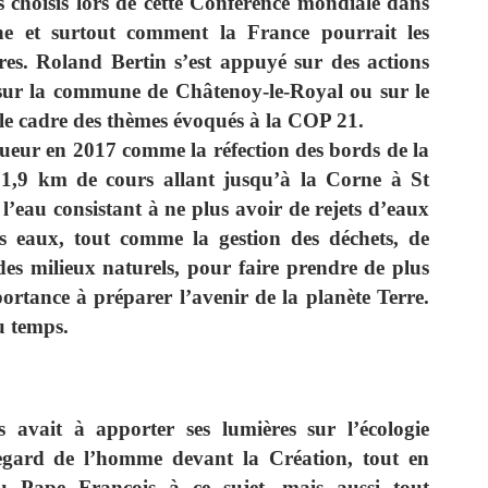
s choisis lors de cette Conférence mondiale dans
ne et surtout comment la France pourrait les
tres. Roland Bertin s’est appuyé sur des actions
e sur la commune de Châtenoy-le-Royal ou sur le
s le cadre des thèmes évoqués à la COP 21.
gueur en 2017 comme la réfection des bords de la
1,9 km de cours allant jusqu’à la Corne à St
l’eau consistant à ne plus avoir de rejets d’eaux
des eaux, tout comme la gestion des déchets, de
 des milieux naturels, pour faire prendre de plus
ortance à préparer l’avenir de la planète Terre.
u temps.
avait à apporter ses lumières sur l’écologie
regard de l’homme devant la Création, tout en
du Pape François à ce sujet, mais aussi tout