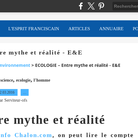
L'ESPRIT FRANCISCAIN
ARTICLES
ANNUAIRE
P
 mythe et réalité - E&E
nvironnement
>
ECOLOGIE – Entre mythe et réalité - E&E
,
,
science
ecologie
l’homme
2.03.2016
…
ar Serviteur-ofs
 mythe et réalité
nfo Chalon.com
, on peut lire le compte