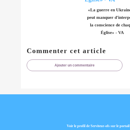
«La guerre en Ukrain
peut manquer d'interpe
la conscience de cha
Église» - VA
Commenter cet article
Ajouter un commentaire
Voir le profil de
Serviteur-ofs
sur le portai