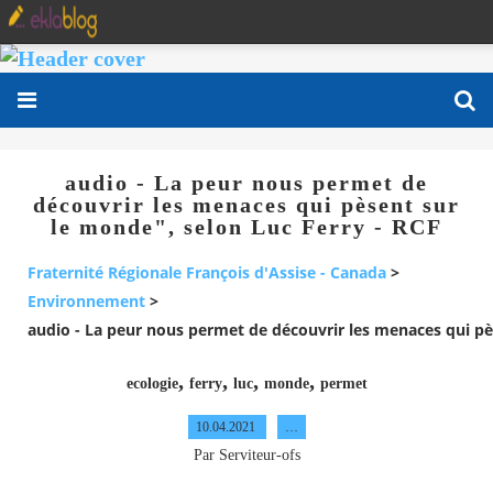
audio - La peur nous permet de
découvrir les menaces qui pèsent sur
le monde", selon Luc Ferry - RCF
Fraternité Régionale François d'Assise - Canada
>
Environnement
>
audio - La peur nous permet de découvrir les menaces qui pè
,
,
,
,
ecologie
ferry
luc
monde
permet
10.04.2021
…
Par Serviteur-ofs