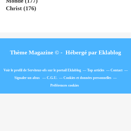
Monde
(177)
Christ
(176)
Thème Magazine © - Hébergé par
Eklablog
Voir le profil de
Serviteur-ofs
sur le portail Eklablog
Top articles
Contact
Signaler un abus
C.G.U.
Cookies et données personnelles
Préférences cookies