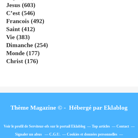
Jesus
(603)
C’est
(546)
Francois
(492)
Saint
(412)
Vie
(383)
Dimanche
(254)
Monde
(177)
Christ
(176)
Thème Magazine © - Hébergé par
Eklablog
Voir le profil de
Serviteur-ofs
sur le portail Eklablog
Top articles
Contact
Signaler un abus
C.G.U.
Cookies et données personnelles