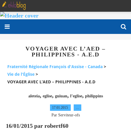
VOYAGER AVEC L’AED –
PHILIPPINES - A.E.D
Fraternité Régionale François d'Assise - Canada
>
Vie de l'Église
>
VOYAGER AVEC L’AED – PHILIPPINES - A.E.D
,
,
,
,
aleteia
eglise
guiuan
l’eglise
philippins
17.01.2015
…
Par Serviteur-ofs
16/01/2015
par
robertf60