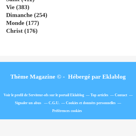
Vie
(383)
Dimanche
(254)
Monde
(177)
Christ
(176)
Thème Magazine © - Hébergé par
Eklablog
Voir le profil de
Serviteur-ofs
sur le portail Eklablog
Top articles
Contact
Signaler un abus
C.G.U.
Cookies et données personnelles
Préférences cookies