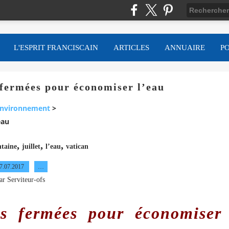
L'ESPRIT FRANCISCAIN
ARTICLES
ANNUAIRE
P
s fermées pour économiser l’eau
nvironnement
>
eau
,
,
,
ntaine
juillet
l’eau
vatican
7.07.2017
…
ar Serviteur-ofs
es fermées pour économiser