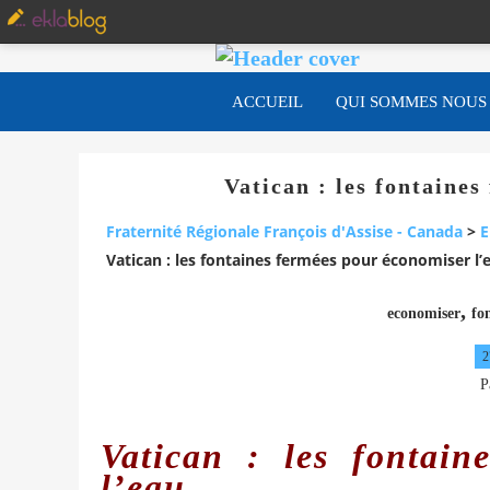
ACCUEIL
QUI SOMMES NOUS
Vatican : les fontaine
Fraternité Régionale François d'Assise - Canada
>
E
Vatican : les fontaines fermées pour économiser l’
,
economiser
fo
2
P
Vatican : les fontain
l’eau