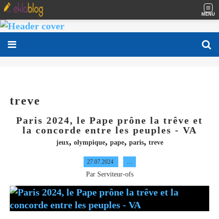
MENU
treve
Paris 2024, le Pape prône la trêve et
la concorde entre les peuples - VA
,
,
,
,
jeux
olympique
pape
paris
treve
27.07.2024
…
Par Serviteur-ofs