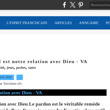
L'ESPRIT FRANCISCAIN
ARTICLES
ANNUAIRE
P
l est notre relation avec Dieu - VA
,
,
,
tiel
jesus
peches
sante
8.01.2020
…
ar Serviteur-ofs
ation avec Dieu Le pardon est le véritable remède