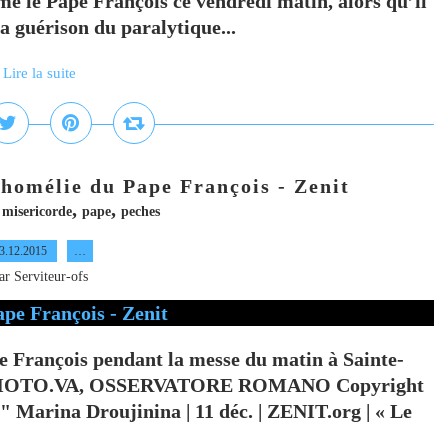
rmé le Pape François ce vendredi matin, alors qu’il
a guérison du paralytique...
Lire la suite
 homélie du Pape François - Zenit
,
,
,
misericorde
pape
peches
3.12.2015
…
ar Serviteur-ofs
e François pendant la messe du matin à Sainte-
e: PHOTO.VA, OSSERVATORE ROMANO Copyright
" Marina Droujinina | 11 déc. | ZENIT.org | « Le