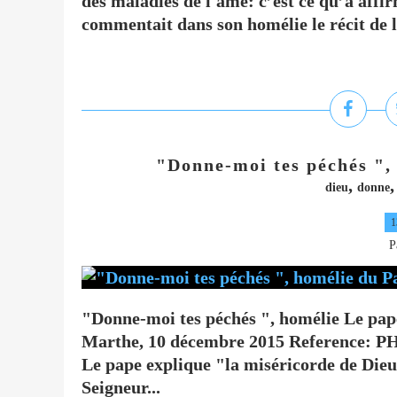
des maladies de l'âme: c’est ce qu’a affi
commentait dans son homélie le récit de l
"Donne-moi tes péchés ",
,
dieu
donne
1
P
"Donne-moi tes péchés ", homélie Le pap
Marthe, 10 décembre 2015 Referenc
Le pape explique "la miséricorde de Dieu
Seigneur...