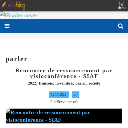
MENU
parler
Rencontre de ressourcement par
visioconférence - SIAF
,
,
,
,
2022
francois
novembre
parler
societe
13.11.2022
…
Par Serviteur-ofs