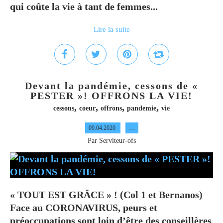
qui coûte la vie à tant de femmes...
Lire la suite
Devant la pandémie, cessons de «
PESTER »! OFFRONS LA VIE!
,
,
,
,
cessons
coeur
offrons
pandemie
vie
09.04.2020
…
Par Serviteur-ofs
« TOUT EST GRÂCE » ! (Col 1 et Bernanos)
Face au CORONAVIRUS, peurs et
préoccupations sont loin d’être des conseillères