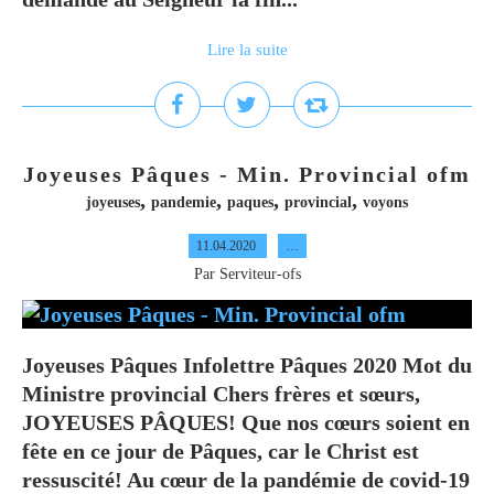
Lire la suite
Joyeuses Pâques - Min. Provincial ofm
,
,
,
,
joyeuses
pandemie
paques
provincial
voyons
11.04.2020
…
Par Serviteur-ofs
Joyeuses Pâques Infolettre Pâques 2020 Mot du
Ministre provincial Chers frères et sœurs,
JOYEUSES PÂQUES! Que nos cœurs soient en
fête en ce jour de Pâques, car le Christ est
ressuscité! Au cœur de la pandémie de covid-19