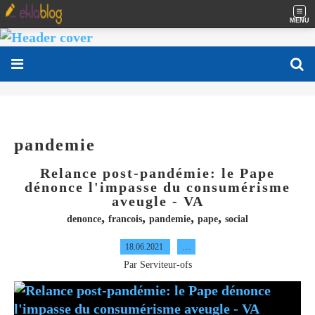
MENU
pandemie
Relance post-pandémie: le Pape
dénonce l'impasse du consumérisme
aveugle - VA
,
,
,
,
denonce
francois
pandemie
pape
social
18.06.2021
…
Par Serviteur-ofs