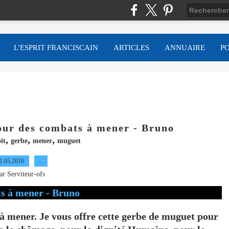
L'ESPRIT FRANCISCAIN
ARTICLES
ANNUAIRE
P
our des combats à mener - Bruno
,
,
,
it
gerbe
mener
muguet
1.05.2016
…
ar Serviteur-ofs
 mener. Je vous offre cette gerbe de muguet pour