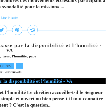
 membres des mouvements ecclésiaux participant à
 synodalité pour la mission»....
Lire la suite
passe par la disponibilité et l’humilité -
VA
,
,
,
jesus
l’humilite
pape
1.01.2022
…
ar Serviteur-ofs
 et l’humilité Le chrétien accueille-t-il le Seigneur
simple et ouvert ou bien pense-t-il tout connaitre
ent ? C’est la question...