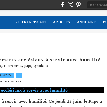
L'ESPRIT FRANCISCAIN
ARTICLES
ANNUAIRE
P
ements ecclésiaux à servir avec humilité
,
,
,
e
mouvements
pape
synodalite
4.06.2024
…
ar Serviteur-ofs
à servir avec humilité. Ce jeudi 13 juin, le Pape a