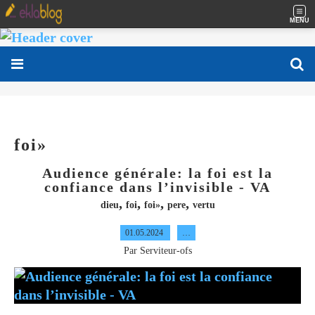
MENU
foi»
Audience générale: la foi est la
confiance dans l’invisible - VA
,
,
,
,
dieu
foi
foi»
pere
vertu
01.05.2024
…
Par Serviteur-ofs