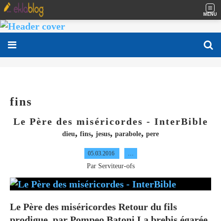
MENU
fins
Le Père des miséricordes - InterBible
,
,
,
,
dieu
fins
jesus
parabole
pere
05.03.2016
…
Par Serviteur-ofs
Le Père des miséricordes Retour du fils
prodigue, par Pompeo Batoni La brebis égarée