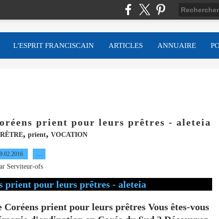
L'ESPRIT FRANCISCAIN
ARTICLES
ANNUAIRE
P
réens prient pour leurs prêtres - aleteia
,
,
PRÊTRE
prient
VOCATION
9.02.2016
…
ar Serviteur-ofs
réens prient pour leurs prêtres Vous êtes-vous