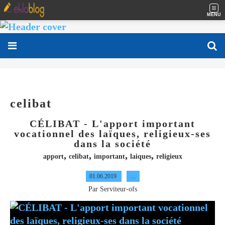
MENU
celibat
CÉLIBAT - L'apport important
vocationnel des laïques, religieux-ses
dans la société
,
,
,
,
apport
celibat
important
laiques
religieux
01.06.2019
…
Par Serviteur-ofs