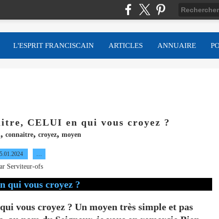
L'ESPRIT FRANCISCAIN
ARTICLES
ANNUAIRE
P
aitre, CELUI en qui vous croyez ?
,
,
,
i
connaitre
croyez
moyen
5.01.2024
…
ar Serviteur-ofs
qui vous croyez ? Un moyen très simple et pas