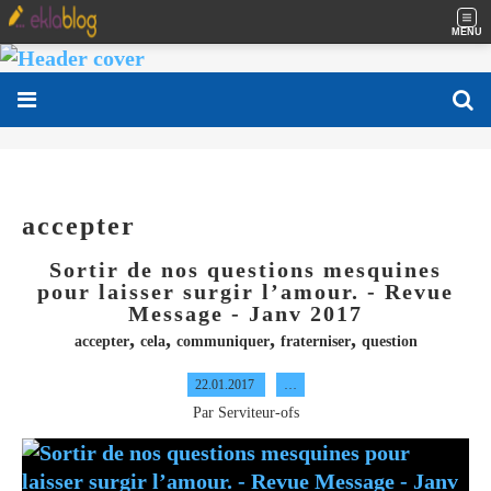
MENU
accepter
Sortir de nos questions mesquines
pour laisser surgir l’amour. - Revue
Message - Janv 2017
,
,
,
,
accepter
cela
communiquer
fraterniser
question
22.01.2017
…
Par Serviteur-ofs