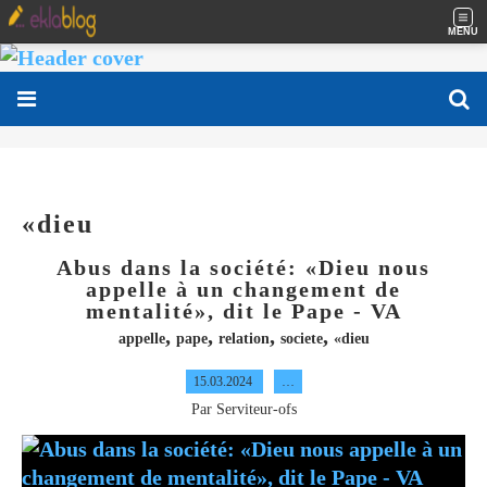
MENU
«dieu
Abus dans la société: «Dieu nous
appelle à un changement de
mentalité», dit le Pape - VA
,
,
,
,
appelle
pape
relation
societe
«dieu
15.03.2024
…
Par Serviteur-ofs