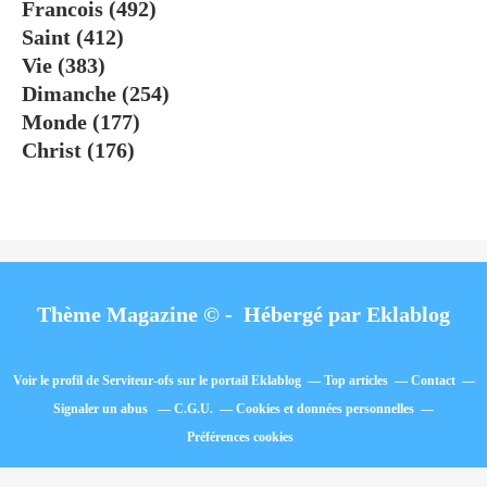
Francois
(492)
Saint
(412)
Vie
(383)
Dimanche
(254)
Monde
(177)
Christ
(176)
Thème Magazine © - Hébergé par
Eklablog
Voir le profil de
Serviteur-ofs
sur le portail Eklablog
Top articles
Contact
Signaler un abus
C.G.U.
Cookies et données personnelles
Préférences cookies